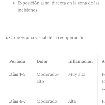
Exposición al sol directa en la zona de las
incisiones.
5. Cronograma visual de la recuperación
Período
Dolor
Inflamación
A
Días 1-3
Moderado-
Muy alta
R
alto
t
c
Días 4-7
Moderado
Alta
P