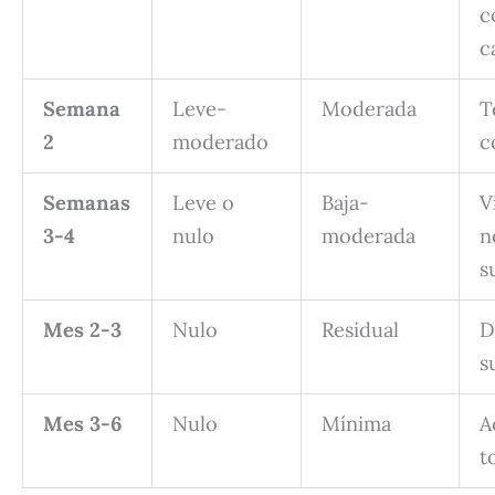
c
c
Semana
Leve-
Moderada
T
2
moderado
c
Semanas
Leve o
Baja-
V
3-4
nulo
moderada
n
s
Mes 2-3
Nulo
Residual
D
s
Mes 3-6
Nulo
Mínima
A
t