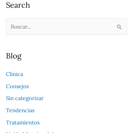
Search
B
u
s
Blog
c
a
Clínica
r
Consejos
p
Sin categorizar
o
Tendencias
r
Tratamientos
: