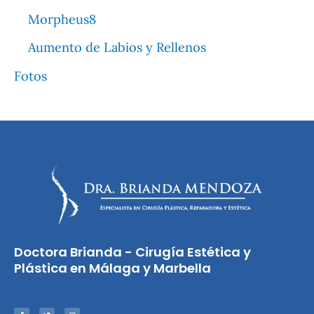
Morpheus8
Aumento de Labios y Rellenos
Fotos
Doctora Brianda - Cirugía Estética y
Plástica en Málaga y Marbella
F
T
I
a
w
n
c
i
s
e
t
t