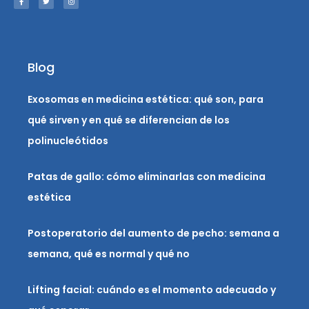
b
t
a
o
e
g
o
r
r
k
a
-
m
f
Blog
Exosomas en medicina estética: qué son, para
qué sirven y en qué se diferencian de los
polinucleótidos
Patas de gallo: cómo eliminarlas con medicina
estética
Postoperatorio del aumento de pecho: semana a
semana, qué es normal y qué no
Lifting facial: cuándo es el momento adecuado y