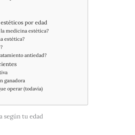
 estéticos por edad
la medicina estética?
na estética?
d?
tratamiento antiedad?
cientes
tiva
ón ganadora
ue operar (todavía)
a según tu edad