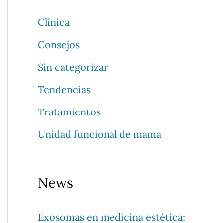
a
Clínica
r
Consejos
p
Sin categorizar
o
Tendencias
r
Tratamientos
:
Unidad funcional de mama
News
Exosomas en medicina estética: