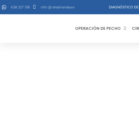
Ir
638 327 138
info @ drabrianda.es
DIAGNÓSTICO DE 
al
contenido
OPERACIÓN DE PECHO
CIR