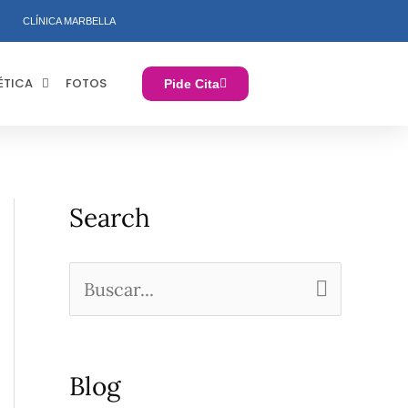
CLÍNICA MARBELLA
ÉTICA
FOTOS
Pide Cita
Search
B
u
s
Blog
c