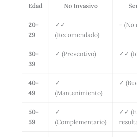
Edad
No Invasivo
Se
20-
✓✓
– (No 
29
(Recomendado)
30-
✓ (Preventivo)
✓✓ (Id
39
40-
✓
✓ (Bu
49
(Mantenimiento)
50-
✓
✓✓ (E
59
(Complementario)
result