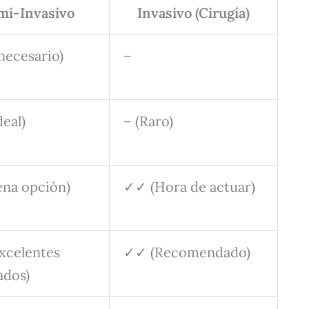
mi-Invasivo
Invasivo (Cirugía)
necesario)
–
eal)
– (Raro)
ena opción)
✓✓ (Hora de actuar)
xcelentes
✓✓ (Recomendado)
ados)