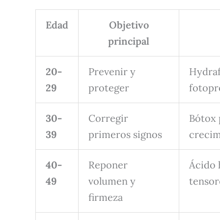
Edad
Objetivo
principal
20-
Prevenir y
Hydrafa
29
proteger
fotopr
30-
Corregir
Bótox 
39
primeros signos
crecim
40-
Reponer
Ácido 
49
volumen y
tensor
firmeza