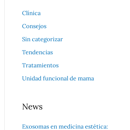
a
Clínica
r
Consejos
p
Sin categorizar
o
Tendencias
r
Tratamientos
:
Unidad funcional de mama
News
Exosomas en medicina estética: