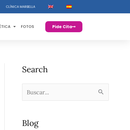
CLÍNICA MARBELLA
ÉTICA
FOTOS
Pide Cita
Search
B
u
s
Blog
c