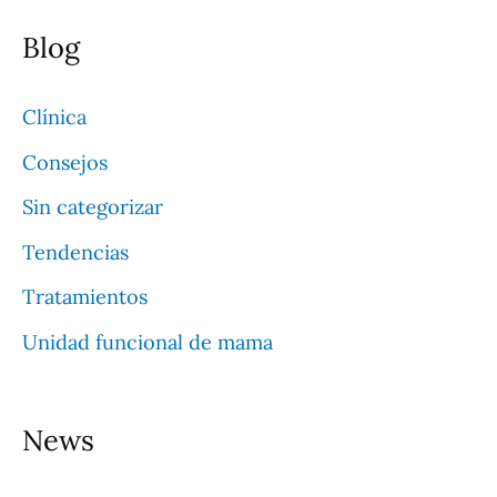
s
Blog
c
a
Clínica
r
Consejos
p
Sin categorizar
o
Tendencias
r
Tratamientos
:
Unidad funcional de mama
News