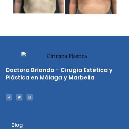
Doctora Brianda - Cirugía Estética y
Plástica en Málaga y Marbella
F
T
I
a
w
n
c
i
s
e
t
t
b
t
a
o
e
g
o
r
r
k
a
-
m
f
Blog