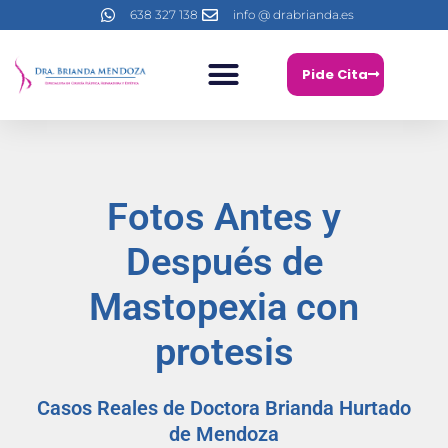
Ir
638 327 138
info @ drabrianda.es
al
contenido
Pide Cita
OPERACIÓN DE PECHO
CIRUGÍA PLÁSTICA FACIAL
CIRUGÍA CORPORAL
MEDICINA ESTÉTICA
Fotos Antes y
Después de
Mastopexia con
protesis
Casos Reales de Doctora Brianda Hurtado
de Mendoza